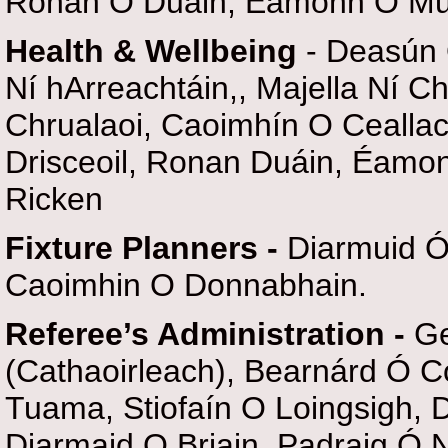
Ronan Ó Duáin, Eamonn O Mu
Health & Wellbeing
- Deasún 
Ní hArreachtáin,, Majella Ní Ch
Chrualaoi, Caoimhín O Ceallac
Drisceoil, Ronan Duáin, Éamo
Ricken
Fixture Planners -
Diarmuid 
Caoimhin O Donnabhain.
Referee’s Administration -
Ge
(Cathaoirleach), Bearnárd Ó C
Tuama, Stiofaín O Loingsigh, 
Diarmaid O Briain, Padraig Ó 