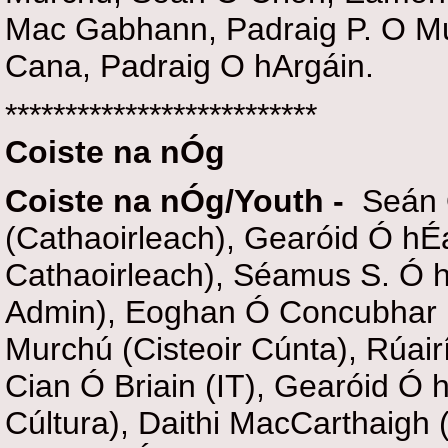
Mac Gabhann, Padraig P. O M
Cana, Padraig O hArgáin.
**************************
Coiste na nÓg
Coiste na nÓg/Youth -
Seán Ó
(Cathaoirleach), Gearóid Ó hÉ
Cathaoirleach), Séamus S. Ó 
Admin), Eoghan Ó Concubhar (
Murchú (Cisteoir Cúnta), Rúai
Cian Ó Briain (IT), Gearóid Ó 
Cúltura), Daithi MacCarthaigh (