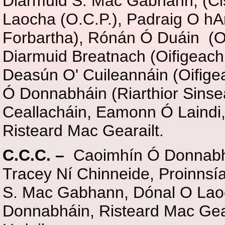
Diarmuid S. Mac Gabhann, (Cis
Laocha (O.C.P.), Padraig O hA
Forbartha), Rónán Ó Duáin (Oi
Diarmuid Breatnach (Oifigeach 
Deasún O' Cuileannáin (Oifige
Ó Donnabháin (Riarthior Sinsea
Ceallacháin, Eamonn Ó Laindi
Risteard Mac Gearailt.
C.C.C. –
Caoimhín Ó Donnab
Tracey Ní Chinneide, Proinnsí
S. Mac Gabhann, Dónal O Lao
Donnabháin, Risteard Mac Gear