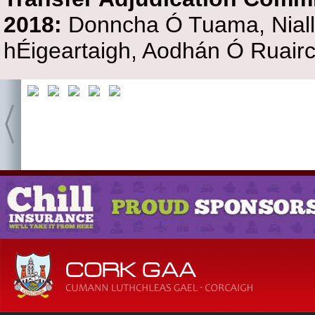
2018:
Donncha Ó Tuama, Niall 
hÉigeartaigh, Aodhán Ó Ruairc