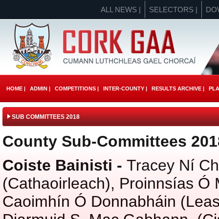
ALL NEWS |
SELECTORS |
DO
HOME |
ADMIN |
COMPETITIONS |
INTER-COUNTY |
RESULTS ARCHIVE |
PLA
SUB COMMITTEES 2018
County Sub-Committees 201
Coiste Bainisti -
Tracey Ní Ch
(Cathaoirleach),
Proinnsías Ó 
Caoimhín Ó Donnabháin (Leas 