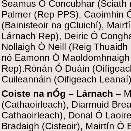
Seamus Ó Concubhar (Sciath n
Palmer (Rep PPS), Caoimhin Ó
(Bainisteoir na gCluichí), Mairt
Lárnach Rep), Deiric Ó Conghai
Nollaigh Ó Neill (Reig Thuaid
nó Eamonn Ó Maoldomhnaigh (
Rep).Rónán Ó Duáin (Oifigeac
Cuileannáin (Oifigeach Leanaí)
Coiste na nÓg – Lárnach –
M
(Cathaoirleach), Diarmuid Bre
Cathaoirleach), Donal Ó Laoire
Bradaigh (Cisteoir), Mairtín Ó B