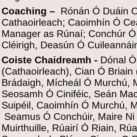
Coaching –
Rónán Ó Duáin Oi
Cathaoirleach; Caoimhín Ó Ce
Manager as Rúnaí; Conchúr Ó
Cléirigh, Deasún Ó Cuileannáin
Coiste Chaidreamh -
Dónal Ó
(Cathaoirleach),
Cian Ó Briain 
Brádaigh, Mícheál Ó Murchú, M
Seosamh Ó Ciniféic, Seán Ma
Suipéil, Caoimhín Ó Murchú, M
Seamus Ó Conchúir, Maire Ni
Muirthuille, Rúairí Ó Riain, Rú