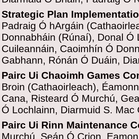
Strategic Plan Implementati
Padraig Ó hArgáin (Cathaoirle
Donnabháin (Rúnaí), Donal Ó
Cuileannáin, Caoimhín Ó Don
Gabhann, Rónán Ó Duáin, Dia
Pairc Ui Chaoimh Games Co
Broin
(Cathaoirleach)
, Éamonn
Cana, Risteard Ó Murchú, Gea
Ó Lochlainn,
Diarmuid S. Mac
Pairc Ui Rinn Maintenance 
Murchú, Seán Ó Crion, Eamonn