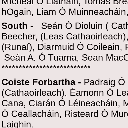
Míchéal Ó Liathain, Tomás Br
hOgain, Liam Ó Muinneacháin
South -
Seán Ó Dioluin ( Cath
Beecher, (Leas Cathaoirleach
(Runaí), Diarmuid Ó Coileain,
Seán A. Ó Tuama, Sean MacC
**************************
Coiste Forbartha -
Padraig Ó 
(Cathaoirleach), Éamonn Ó Le
Cana, Ciarán Ó Léineacháin, M
Ó Ceallacháin, Risteard Ó Mu
Laighin.