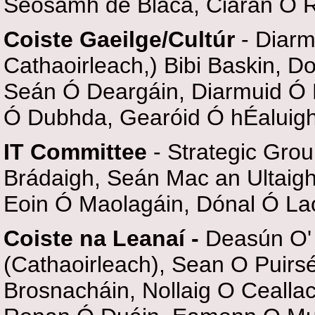
Seosamh de Bláca, Ciaran O R
Coiste Gaeilge/Cultúr
- Diarm
Cathaoirleach,) Bibi Baskin, D
Seán Ó Deargáin, Diarmuid Ó
Ó Dubhda, Gearóid Ó hÉaluigh
IT Committee
- Strategic Grou
Brádaigh, Seán Mac an Ultaigh
Eoin Ó Maolagáin, Dónal Ó L
Coiste na Leanaí -
Deasún O' 
(Cathaoirleach), Sean O Puirsé
Brosnacháin, Nollaig O Ceallac