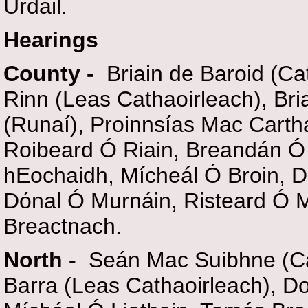
Urdail.
Hearings
County -
Briain de Baroid (Ca
Rinn (Leas Cathaoirleach), Bri
(Runaí), Proinnsías Mac Cart
Roibeard Ó Riain, Breandán Ó 
hEochaidh, Mícheál Ó Broin, 
Dónal Ó Murnáin, Risteard Ó 
Breactnach.
North -
Seán Mac Suibhne (Ca
Barra (Leas Cathaoirleach), D