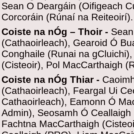
Sean O Deargáin (Oifigeach Cú
Corcoráin (Rúnaí na Reiteoirí).
Coiste na nÓg – Thoir -
Sean
(Cathaoirleach), Gearoid Ó Bua
Conghaile (Runai na gCluichi),
(Cisteoir), Pol MacCarthaigh (R
Coiste na nÓg Thiar -
Caoimh
(Cathaoirleach), Feargal Ui C
Cathaoirleach), Eamonn Ó Ma
Admin), Seosamh Ó Ceallaigh (
Fachtna MacCarthaigh (Cisteo