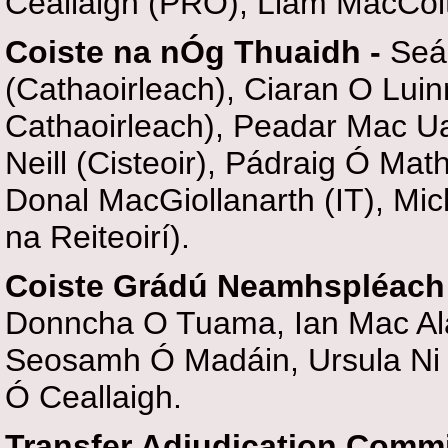
Ceallaigh (PRO), Liam MacCoiti
Coiste na nÓg Thuaidh -
Seá
(Cathaoirleach), Ciaran O Lui
Cathaoirleach), Peadar Mac Ua
Neill (Cisteoir), Pádraig Ó Mat
Donal MacGiollanarth (IT), Mi
na Reiteoirí).
Coiste Grádú Neamhspléach
Donncha O Tuama, Ian Mac Alast
Seosamh Ó Madáin, Ursula N
Ó Ceallaigh.
Transfer Adjudication Commi